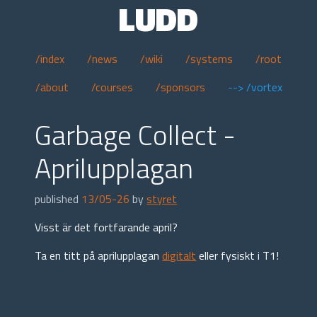
LUDD
/index
/news
/wiki
/systems
/root
/about
/courses
/sponsors
--> /vortex
Garbage Collect -
Aprilupplagan
published
13/05-26
by
styret
Visst är det fortfarande april?
Ta en titt på aprilupplagan
digitalt
eller fysiskt i T1!