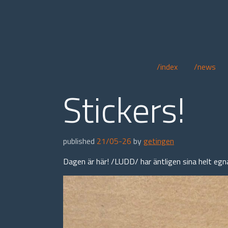
/index
/news
Stickers!
published
21/05-26
by
getingen
Dagen är här! /LUDD/ har äntligen sina helt eg