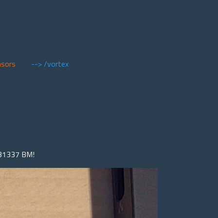
nsors
--> /vortex
r 31337 BM!