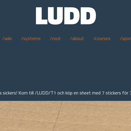
LUDD
/wiki
/systems
/root
/about
/courses
/spo
na sickers! Kom till /LUDD/T1 och köp en sheet med 7 stickers fö